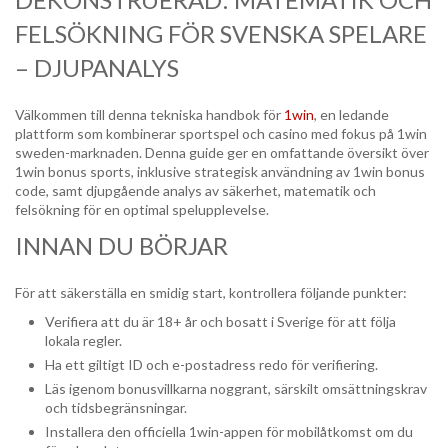
FELSÖKNING FÖR SVENSKA SPELARE
– DJUPANALYS
Välkommen till denna tekniska handbok för
1win
, en ledande
plattform som kombinerar sportspel och casino med fokus på 1win
sweden-marknaden. Denna guide ger en omfattande översikt över
1win bonus sports, inklusive strategisk användning av 1win bonus
code, samt djupgående analys av säkerhet, matematik och
felsökning för en optimal spelupplevelse.
INNAN DU BÖRJAR
För att säkerställa en smidig start, kontrollera följande punkter:
Verifiera att du är 18+ år och bosatt i Sverige för att följa
lokala regler.
Ha ett giltigt ID och e-postadress redo för verifiering.
Läs igenom bonusvillkarna noggrant, särskilt omsättningskrav
och tidsbegränsningar.
Installera den officiella 1win-appen för mobilåtkomst om du