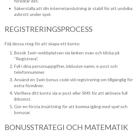
föredrar det.
Säkerställa att din internetanslutning är stabil för att undvika
avbrott under spel.
REGISTRERINGSPROCESS
Följ dessa steg för att skapa ett konto:
Besök 1win-webbplatsen via länken ovan och klicka på
“Registrera”.
Fyll i dina personuppgifter, inklusive namn, e-post och
telefonnummer.
Använd en 1win bonus code vid registrering om tillgänglig för
extra förmåner.
Verifiera ditt konto via e-post eller SMS för att aktivera full
åtkomst.
Gör en första insättning för att komma igång med spel och
bonusar.
BONUSSTRATEGI OCH MATEMATIK