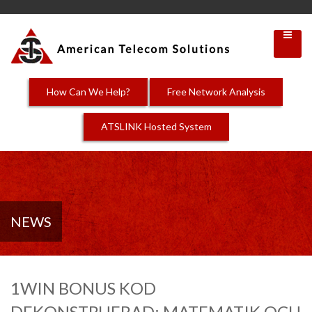
How Can We Help?
Free Network Analysis
ATSLINK Hosted System
NEWS
1WIN BONUS KOD
DEKONSTRUERAD: MATEMATIK OCH