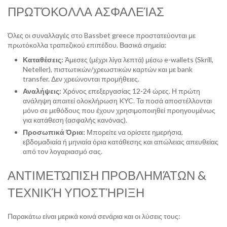
ΠΡΩΤΌΚΟΛΛΑ ΑΣΦΑΛΕΊΑΣ
Όλες οι συναλλαγές στο Bassbet greece προστατεύονται με
πρωτόκολλα τραπεζικού επιπέδου. Βασικά σημεία:
Καταθέσεις:
Άμεσες (μέχρι λίγα λεπτά) μέσω e-wallets (Skrill,
Neteller), πιστωτικών/χρεωστικών καρτών και με bank
transfer. Δεν χρεώνονται προμήθειες.
Αναλήψεις:
Χρόνος επεξεργασίας 12-24 ώρες. Η πρώτη
ανάληψη απαιτεί ολοκλήρωση KYC. Τα ποσά αποστέλλονται
μόνο σε μεθόδους που έχουν χρησιμοποιηθεί προηγουμένως
για κατάθεση (ασφαλής κανόνας).
Προσωπικά Όρια:
Μπορείτε να ορίσετε ημερήσια,
εβδομαδιαία ή μηνιαία όρια κατάθεσης και απώλειας απευθείας
από τον λογαριασμό σας.
ΑΝΤΙΜΕΤΏΠΙΣΗ ΠΡΟΒΛΗΜΆΤΩΝ &
ΤΕΧΝΙΚΉ ΥΠΟΣΤΉΡΙΞΗ
Παρακάτω είναι μερικά κοινά σενάρια και οι λύσεις τους: