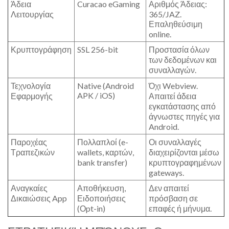
Άδεια
Curacao eGaming
Αριθμός Άδειας:
Λειτουργίας
365/JAZ.
Επαληθεύσιμη
online.
Κρυπτογράφηση
SSL 256-bit
Προστασία όλων
των δεδομένων και
συναλλαγών.
Τεχνολογία
Native (Android
Όχι Webview.
APK / iOS)
Εφαρμογής
Απαιτεί άδεια
εγκατάστασης από
άγνωστες πηγές για
Android.
Παροχέας
Πολλαπλοί (e-
Οι συναλλαγές
Τραπεζικών
wallets, καρτών,
διαχειρίζονται μέσω
bank transfer)
κρυπτογραφημένων
gateways.
Αναγκαίες
Αποθήκευση,
Δεν απαιτεί
Δικαιώσεις App
Ειδοποιήσεις
πρόσβαση σε
(Οpt-in)
επαφές ή μήνυμα.