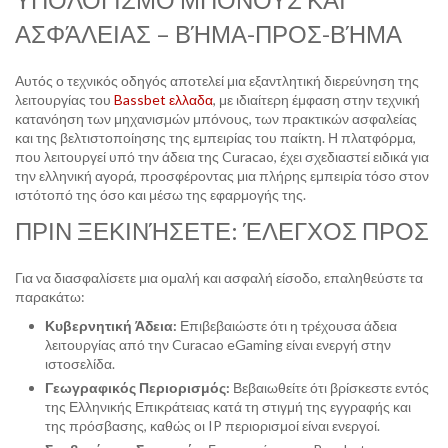
ΑΣΦΆΛΕΙΑΣ – ΒΉΜΑ-ΠΡΟΣ-ΒΉΜΑ
Αυτός ο τεχνικός οδηγός αποτελεί μια εξαντλητική διερεύνηση της
λειτουργίας του
Bassbet ελλαδα
, με ιδιαίτερη έμφαση στην τεχνική
κατανόηση των μηχανισμών μπόνους, των πρακτικών ασφαλείας
και της βελτιστοποίησης της εμπειρίας του παίκτη. Η πλατφόρμα,
που λειτουργεί υπό την άδεια της Curacao, έχει σχεδιαστεί ειδικά για
την ελληνική αγορά, προσφέροντας μια πλήρης εμπειρία τόσο στον
ιστότοπό της όσο και μέσω της εφαρμογής της.
ΠΡΙΝ ΞΕΚΙΝΉΣΕΤΕ: ΈΛΕΓΧΟΣ ΠΡΟΣ
Για να διασφαλίσετε μια ομαλή και ασφαλή είσοδο, επαληθεύστε τα
παρακάτω:
Κυβερνητική Άδεια:
Επιβεβαιώστε ότι η τρέχουσα άδεια
λειτουργίας από την Curacao eGaming είναι ενεργή στην
ιστοσελίδα.
Γεωγραφικός Περιορισμός:
Βεβαιωθείτε ότι βρίσκεστε εντός
της Ελληνικής Επικράτειας κατά τη στιγμή της εγγραφής και
της πρόσβασης, καθώς οι IP περιορισμοί είναι ενεργοί.