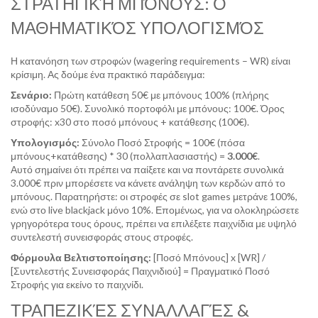
ΣΤΡΑΤΗΓΙΚΉ ΜΠΌΝΟΥΣ: Ο
ΜΑΘΗΜΑΤΙΚΌΣ ΥΠΟΛΟΓΙΣΜΌΣ
Η κατανόηση των στροφών (wagering requirements – WR) είναι
κρίσιμη. Ας δούμε ένα πρακτικό παράδειγμα:
Σενάριο:
Πρώτη κατάθεση 50€ με μπόνους 100% (πλήρης
ισοδύναμο 50€). Συνολικό πορτοφόλι με μπόνους: 100€. Όρος
στροφής: x30 στο ποσό μπόνους + κατάθεσης (100€).
Υπολογισμός:
Σύνολο Ποσό Στροφής = 100€ (πόσα
μπόνους+κατάθεσης) * 30 (πολλαπλασιαστής) =
3.000€
.
Αυτό σημαίνει ότι πρέπει να παίξετε και να ποντάρετε συνολικά
3.000€ πριν μπορέσετε να κάνετε ανάληψη των κερδών από το
μπόνους. Παρατηρήστε: οι στροφές σε slot games μετράνε 100%,
ενώ στο live blackjack μόνο 10%. Επομένως, για να ολοκληρώσετε
γρηγορότερα τους όρους, πρέπει να επιλέξετε παιχνίδια με υψηλό
συντελεστή συνεισφοράς στους στροφές.
Φόρμουλα Βελτιστοποίησης:
[Ποσό Μπόνους] x [WR] /
[Συντελεστής Συνεισφοράς Παιχνιδιού] = Πραγματικό Ποσό
Στροφής για εκείνο το παιχνίδι.
ΤΡΑΠΕΖΙΚΈΣ ΣΥΝΑΛΛΑΓΈΣ &