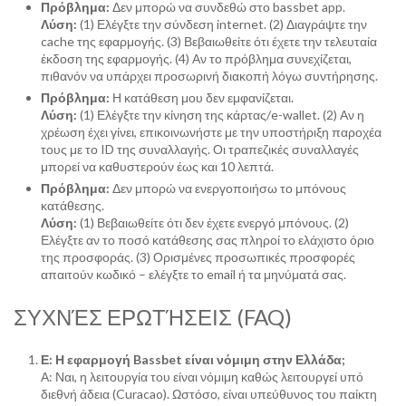
Πρόβλημα:
Δεν μπορώ να συνδεθώ στο bassbet app.
Λύση:
(1) Ελέγξτε την σύνδεση internet. (2) Διαγράψτε την
cache της εφαρμογής. (3) Βεβαιωθείτε ότι έχετε την τελευταία
έκδοση της εφαρμογής. (4) Αν το πρόβλημα συνεχίζεται,
πιθανόν να υπάρχει προσωρινή διακοπή λόγω συντήρησης.
Πρόβλημα:
Η κατάθεση μου δεν εμφανίζεται.
Λύση:
(1) Ελέγξτε την κίνηση της κάρτας/e-wallet. (2) Αν η
χρέωση έχει γίνει, επικοινωνήστε με την υποστήριξη παροχέα
τους με το ID της συναλλαγής. Οι τραπεζικές συναλλαγές
μπορεί να καθυστερούν έως και 10 λεπτά.
Πρόβλημα:
Δεν μπορώ να ενεργοποιήσω το μπόνους
κατάθεσης.
Λύση:
(1) Βεβαιωθείτε ότι δεν έχετε ενεργό μπόνους. (2)
Ελέγξτε αν το ποσό κατάθεσης σας πληροί το ελάχιστο όριο
της προσφοράς. (3) Ορισμένες προσωπικές προσφορές
απαιτούν κωδικό – ελέγξτε το email ή τα μηνύματά σας.
ΣΥΧΝΈΣ ΕΡΩΤΉΣΕΙΣ (FAQ)
Ε: Η εφαρμογή Bassbet είναι νόμιμη στην Ελλάδα;
Α: Ναι, η λειτουργία του είναι νόμιμη καθώς λειτουργεί υπό
διεθνή άδεια (Curacao). Ωστόσο, είναι υπεύθυνος του παίκτη