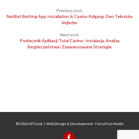
Previous post:
NetBet Betting App Installation & Casino Adgang: Den Tekniske
Vejleder
Next post:
Podręcznik Aplikacji Total Casino: Instalacja, Analiza
Bezpieczeństwa i Zaawansowane Strategie
© 2026 ATS Link |
Web Design & Development
-
ForceFive Media