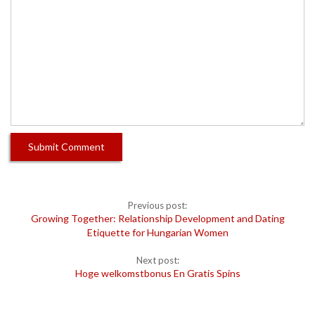
Previous post:
Growing Together: Relationship Development and Dating
Etiquette for Hungarian Women
Next post:
Hoge welkomstbonus En Gratis Spins