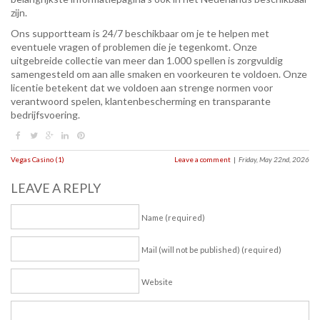
zijn.
Ons supportteam is 24/7 beschikbaar om je te helpen met
eventuele vragen of problemen die je tegenkomt. Onze
uitgebreide collectie van meer dan 1.000 spellen is zorgvuldig
samengesteld om aan alle smaken en voorkeuren te voldoen. Onze
licentie betekent dat we voldoen aan strenge normen voor
verantwoord spelen, klantenbescherming en transparante
bedrijfsvoering.
Vegas Casino (1)
Leave a comment
|
Friday, May 22nd, 2026
LEAVE A REPLY
Name (required)
Mail (will not be published) (required)
Website