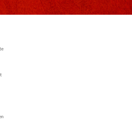
te
t
en