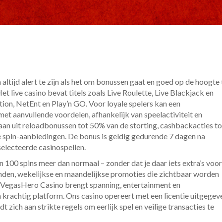
altijd alert te zijn als het om bonussen gaat en goed op de hoogte 
t live casino bevat titels zoals Live Roulette, Live Blackjack en
ion, NetEnt en Play’n GO. Voor loyale spelers kan een
t aanvullende voordelen, afhankelijk van speelactiviteit en
aan uit reloadbonussen tot 50% van de storting, cashbackacties to
ee spin-aanbiedingen. De bonus is geldig gedurende 7 dagen na
electeerde casinospellen.
n 100 spins meer dan normaal – zonder dat je daar iets extra’s voor
onden, wekelijkse en maandelijkse promoties die zichtbaar worden
l VegasHero Casino brengt spanning, entertainment en
 krachtig platform. Ons casino opereert met een licentie uitgegev
zich aan strikte regels om eerlijk spel en veilige transacties te