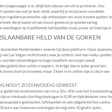
n toegevoegd, is er altijd iets nieuws om uit te proberen. Ons
 spelen van wat je leuk vindt, waarbij je exclusieve voordelen
nze reguliere promoties zijn ontworpen om onze trouwe spelers ie
e hoek die je bankroll een boost geven en je speelervaring
 wendingen op traditionele tafelspellen zoals poker en blackjack.
RSLAANBARE HELD VAN DE GOKKEN
duizenden Nederlanders zweren bij deze platform. Deze spannen
 van Las Vegas rechtstreeks naar je scherm, met een reeks spellen
o worden uitzendingen in hoge kwaliteit verzorgd vanuit
den geleid door echte croupiers. Je krijgt dan in ieder geval iets
ck bonus hoef je trouwens maar 3 keer in te zetten dan is deze van
OG NOOIT ZO EENVOUDIG GEWEEST
s geldt een inzetvereiste van circa 35x–40x over het bonusbedra
k zijn er minimale stortingsbedragen in EUR en tijdslimieten voor he
an populaire gokkasten, tafelspellen en een uitgebreid live casino. 
00 euro aan bonussen ontvangen en nog eens 50 gratis spins,