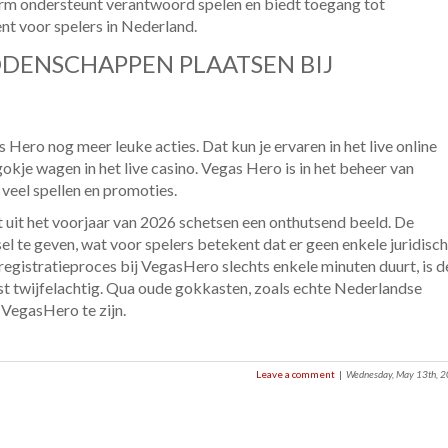
form ondersteunt verantwoord spelen en biedt toegang tot
nt voor spelers in Nederland.
DENSCHAPPEN PLAATSEN BIJ
ro nog meer leuke acties. Dat kun je ervaren in het live online
okje wagen in het live casino. Vegas Hero is in het beheer van
 veel spellen en promoties.
 uit het voorjaar van 2026 schetsen een onthutsend beeld. De
sel te geven, wat voor spelers betekent dat er geen enkele juridisc
registratieproces bij VegasHero slechts enkele minuten duurt, is d
st twijfelachtig. Qua oude gokkasten, zoals echte Nederlandse
j VegasHero te zijn.
Leave a comment
|
Wednesday, May 13th, 