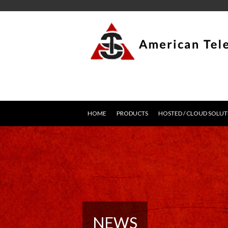
HOME
PRODUCTS
HOSTED / CLOUD SOLUT
NEWS