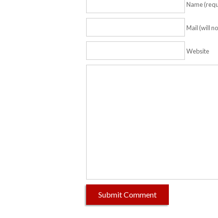
Name (requ
Mail (will n
Website