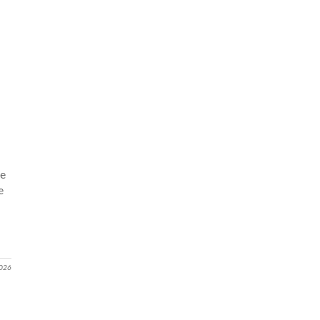
he
e
2026