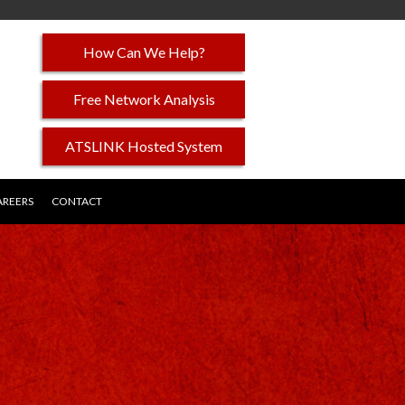
How Can We Help?
Free Network Analysis
ATSLINK Hosted System
AREERS
CONTACT