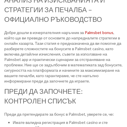
СТРАТЕГИИ ЗА ПЕЧАЛБА –
ОФИЦИАЛНО РЪКОВОДСТВО
Добре дошли в изчерпателния наръчник за
Palmsbet bonus
,
който ще ви преведе от основите до напредналите стратегии в
онлайн хазарта. Тази статия е предназначена да ви помогне да
разберете сложностите на бонусите в Palmsbet casino, като
включва детайлни изчисления, съвети за използване на
Palmsbet app и практически сценарии за отстраняване на
проблеми. Ние ще се задълбочим в математиката зад бонусите,
сигурността на платформата и начините за максимизиране на
вашите печалби, като гарантираме, че сте напълно
информирани преди да започнете да играете.
ПРЕДИ ДА ЗАПОЧНЕТЕ:
КОНТРОЛЕН СПИСЪК
Преди да претендирате за бонус в Palmsbet, уверете се, че:
Имате валидна регистрация в Palmsbet casino и сте