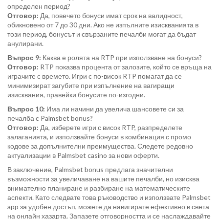
определен период?
Отговор:
Да, повечето бонуси имат срок на валидност,
обикновено от 7 до 30 дни. Ако не изпълните изискванията в
този период, бонусът и свързаните печалби могат да бъдат
анулирани.
Въпрос 9:
Каква е ролята на RTP при използване на бонуси?
Отговор:
RTP показва процента от залозите, който се връща на
играчите с времето. Игри с по-висок RTP помагат да се
минимизират загубите при изпълнение на вагиращи
изисквания, правейки бонусите по-изгодни.
Въпрос 10:
Има ли начини да увелича шансовете си за
печалба с Palmsbet bonus?
Отговор:
Да, изберете игри с висок RTP, разпределете
залаганията, и използвайте бонуси в комбинация с промо
кодове за допълнителни преимущества. Следете редовно
актуализации в Palmsbet casino за нови оферти.
В заключение, Palmsbet bonus предлага значителни
възможности за увеличаване на вашите печалби, но изисква
внимателно планиране и разбиране на математическите
аспекти. Като следвате това ръководство и използвате Palmsbet
app за удобен достъп, можете да навигирате ефективно в света
на онлайн хазарта. Запазете отговорността и се наслаждавайте