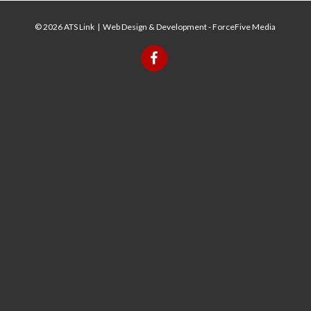
© 2026 ATS Link |
Web Design & Development
-
ForceFive Media