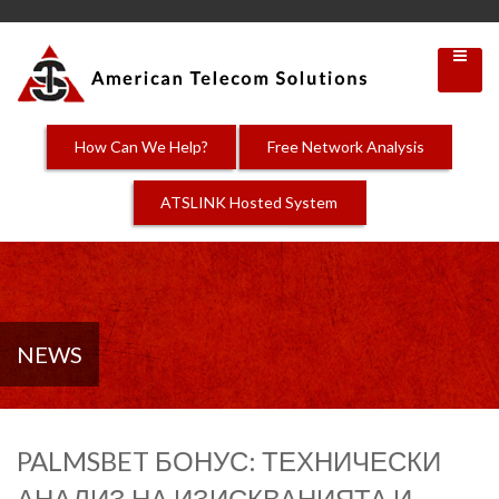
How Can We Help?
Free Network Analysis
ATSLINK Hosted System
NEWS
PALMSBET БОНУС: ТЕХНИЧЕСКИ
АНАЛИЗ НА ИЗИСКВАНИЯТА И