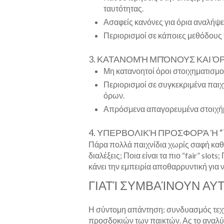
ταυτότητας.
Ασαφείς κανόνες για όρια αναλή
Περιορισμοί σε κάποιες μεθόδους
3. ΚΑΤΑΝΟΜΉ ΜΠΌΝΟΥΣ ΚΑΙ Ό
Μη κατανοητοί όροι στοιχηματισμο
Περιορισμοί σε συγκεκριμένα παι
όρων.
Απρόσμενα απαγορευμένα στοιχήμ
4. ΥΠΕΡΒΟΛΙΚΉ ΠΡΟΣΦΟΡΆ Ή 
Πάρα πολλά παιχνίδια χωρίς σαφή καθ
διαλέξεις; Ποια είναι τα πιο “fair” slot
κάνει την εμπειρία αποθαρρυντική για 
ΓΙΑΤΊ ΣΥΜΒΑΊΝΟΥΝ ΑΥ
Η σύντομη απάντηση: συνδυασμός τεχν
προσδοκιών των παικτών. Ας το αναλύ