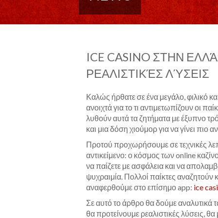
ICE CASINO ΣΤΗΝ ΕΛΛΆ
ΡΕΑΛΙΣΤΙΚΈΣ ΛΎΣΕΙΣ
Καλώς ήρθατε σε ένα μεγάλο, φιλικό και
ανοιχτά για το τι αντιμετωπίζουν οι πα
λυθούν αυτά τα ζητήματα με έξυπνο τ
και μια δόση χιούμορ για να γίνει πιο
Προτού προχωρήσουμε σε τεχνικές λεπτ
αντικείμενο: ο κόσμος των online καζίν
να παίζετε με ασφάλεια και να απολαμβ
ψυχραιμία. Πολλοί παίκτες αναζητούν και
αναφερθούμε στο επίσημο app:
ice cas
Σε αυτό το άρθρο θα δούμε αναλυτικά 
θα προτείνουμε ρεαλιστικές λύσεις, θα