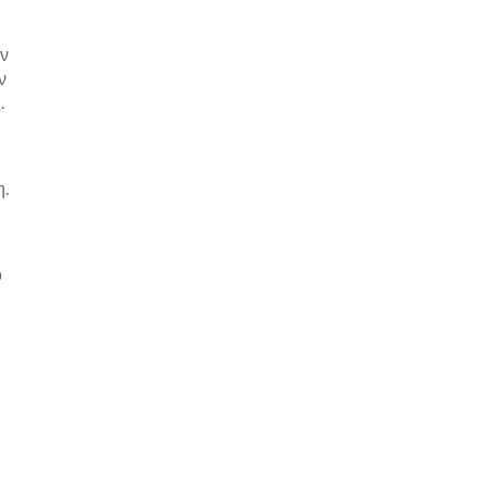
Αν
ν
.
η.
ο