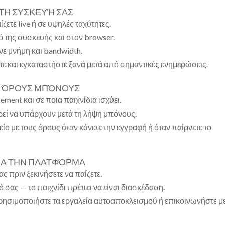
 ΤΗ ΣΥΣΚΕΥΉ ΣΑΣ
ζετε live ή σε υψηλές ταχύτητες.
ό της συσκευής και στον browser.
ε μνήμη και bandwidth.
τε και εγκαταστήστε ξανά μετά από σημαντικές ενημερώσεις.
ΥΣ ΌΡΟΥΣ ΜΠΌΝΟΥΣ
ement και σε ποια παιχνίδια ισχύει.
ρεί να υπάρχουν μετά τη λήψη μπόνους.
είο με τους όρους όταν κάνετε την εγγραφή ή όταν παίρνετε το
ΝΑ ΤΗΝ ΠΛΑΤΦΌΡΜΑ
ς πριν ξεκινήσετε να παίζετε.
σας — το παιχνίδι πρέπει να είναι διασκέδαση.
 χρησιμοποιήστε τα εργαλεία αυτοαποκλεισμού ή επικοινωνήστε μ