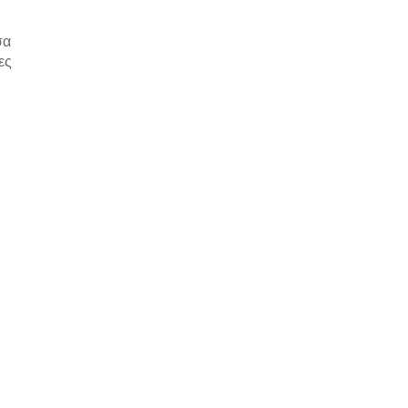
σα
ες