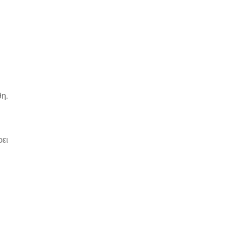
θη.
ρει