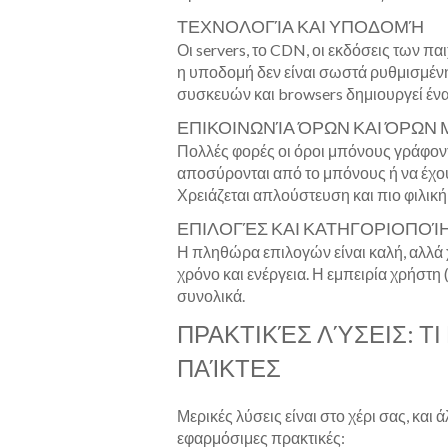
ΤΕΧΝΟΛΟΓΊΑ ΚΑΙ ΥΠΟΔΟΜΉ
Οι servers, το CDN, οι εκδόσεις των παι
η υποδομή δεν είναι σωστά ρυθμισμένη,
συσκευών και browsers δημιουργεί έν
ΕΠΙΚΟΙΝΩΝΊΑ ΌΡΩΝ ΚΑΙ ΌΡΩΝ
Πολλές φορές οι όροι μπόνους γράφοντα
αποσύρονται από το μπόνους ή να έχο
Χρειάζεται απλούστευση και πιο φιλικ
ΕΠΙΛΟΓΈΣ ΚΑΙ ΚΑΤΗΓΟΡΙΟΠΟΊ
Η πληθώρα επιλογών είναι καλή, αλλά 
χρόνο και ενέργεια. Η εμπειρία χρήστη 
συνολικά.
ΠΡΑΚΤΙΚΈΣ ΛΎΣΕΙΣ: ΤΙ
ΠΑΊΚΤΕΣ
Μερικές λύσεις είναι στο χέρι σας, και 
εφαρμόσιμες πρακτικές: