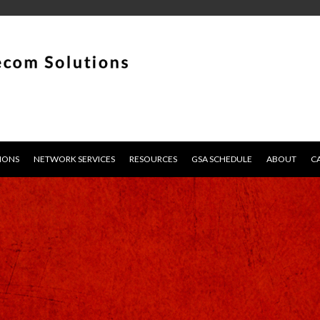
IONS
NETWORK SERVICES
RESOURCES
GSA SCHEDULE
ABOUT
C