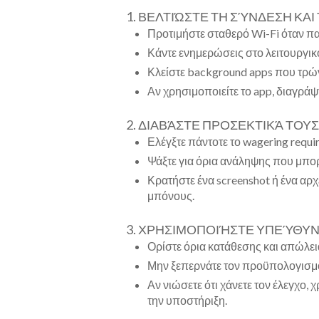
1. ΒΕΛΤΙΏΣΤΕ ΤΗ ΣΎΝΔΕΣΗ ΚΑΙ
Προτιμήστε σταθερό Wi-Fi όταν παί
Κάντε ενημερώσεις στο λειτουργικ
Κλείστε background apps που τρών
Αν χρησιμοποιείτε το app, διαγράψ
2. ΔΙΑΒΆΣΤΕ ΠΡΟΣΕΚΤΙΚΆ ΤΟ
Ελέγξτε πάντοτε το wagering requir
Ψάξτε για όρια ανάληψης που μπο
Κρατήστε ένα screenshot ή ένα αρχ
μπόνους.
3. ΧΡΗΣΙΜΟΠΟΙΉΣΤΕ ΥΠΕΎΘΥ
Ορίστε όρια κατάθεσης και απώλεια
Μην ξεπερνάτε τον προϋπολογισμό 
Αν νιώσετε ότι χάνετε τον έλεγχο,
την υποστήριξη.