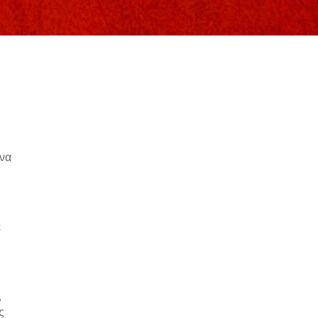
 να
ε
,
ς