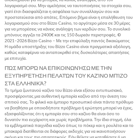
λογαριασμό σου. Μην αμελήσεις να ταυτοποιήσεις τα στοιχεία σου,
γιατί έτσι διασφαλίζεται η ασφάλεια των συναλλαγών σου και
προστατεύεσαι από απάτες. Επόμενο βήμα είναι η επαλήθευση του
λογαριασμού σου στο Bizzo Casino, το αργότερο μέσα σε 30 μέρες
για να μπορέσεις να κάνεις ανάληψη των κερδών σου. Το συνολικό
μπόνους αγγιζει τα 2400€ και τις 150 δωρεάν περιστροφές. ©
2021–2026 Bizzo Casino – Με την επιφύλαξη παντός δικαιώματος
Η ομάδα υποστήριξης του Bizzo Casino είναι πραγματικά αξιόλογη,
καθώς καταφέρνει να ανταποκριθεί στις δυσκολότερες απαιτήσεις
με επιτυχία.
ΠΏΣ ΜΠΟΡΏ ΝΑ ΕΠΙΚΟΙΝΩΝΉΣΩ ΜΕ ΤΗΝ
ΕΞΥΠΗΡΈΤΗΣΗ ΠΕΛΑΤΏΝ ΤΟΥ ΚΑΖΊΝΟ ΜΠΊΖΟ
ΣΤΑ ΕΛΛΗΝΙΚΆ?
Το τμήμα ζωντανού καζίνο του Bizzo είναι εξίσου εντυπωσιακό,
προσφέροντας μια αυθεντική εμπειρία καζίνο από την άνεση του
σπιτιού σας. Το φιλικό και έμπειρο προσωπικό είναι πάντα πρόθυμο
να βοηθήσει με οποιοδήποτε πρόβλημα ή ερώτηση μπορεί να έχεις,
εξασφαλίζοντας ότι η εμπειρία σου στο καζίνο θα είναι όσο το
δυνατόν πιο ευχάριστη και χωρίς προβλήματα. Την ίδια στιγμή, όλα
τα εμβληματικά παιχνίδια καζίνο όπως το πόκερ και η ρουλέτα και το
μπακαρά διατίθενται σε διάφορες εκδοχές για να ικανοποιήσουν
ακόμη και τους πιο απαιτητικούς. Εάν θέλετε να καταθέσετε ή να