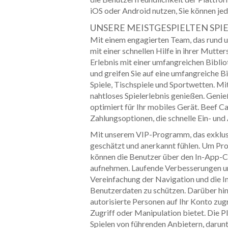
iOS oder Android nutzen, Sie können jede
UNSERE MEISTGESPIELTEN SPIE
Mit einem engagierten Team, das rund u
mit einer schnellen Hilfe in ihrer Mutt
Erlebnis mit einer umfangreichen Biblio
und greifen Sie auf eine umfangreiche Bi
Spiele, Tischspiele und Sportwetten. Mi
nahtloses Spielerlebnis genießen. Genie
optimiert für Ihr mobiles Gerät. Beef C
Zahlungsoptionen, die schnelle Ein- un
Mit unserem VIP-Programm, das exklusiv
geschätzt und anerkannt fühlen. Um Pr
können die Benutzer über den In-App-C
aufnehmen. Laufende Verbesserungen umf
Vereinfachung der Navigation und die 
Benutzerdaten zu schützen. Darüber hina
autorisierte Personen auf Ihr Konto zu
Zugriff oder Manipulation bietet. Die 
Spielen von führenden Anbietern, daru