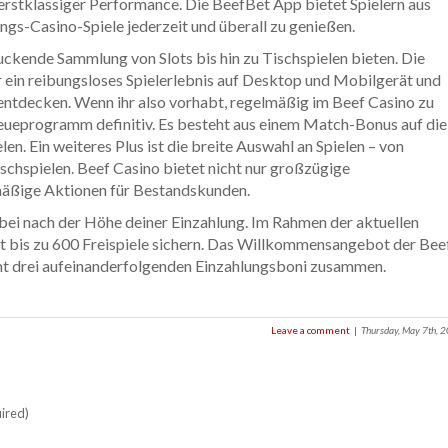
erstklassiger Performance. Die BeefBet App bietet Spielern aus
ings-Casino-Spiele jederzeit und überall zu genießen.
uckende Sammlung von Slots bis hin zu Tischspielen bieten. Die
r ein reibungsloses Spielerlebnis auf Desktop und Mobilgerät und
u entdecken. Wenn ihr also vorhabt, regelmäßig im Beef Casino zu
 Treueprogramm definitiv. Es besteht aus einem Match-Bonus auf die
len. Ein weiteres Plus ist die breite Auswahl an Spielen – von
ischspielen. Beef Casino bietet nicht nur großzügige
äßige Aktionen für Bestandskunden.
dabei nach der Höhe deiner Einzahlung. Im Rahmen der aktuellen
t bis zu 600 Freispiele sichern. Das Willkommensangebot der Bee
samt drei aufeinanderfolgenden Einzahlungsboni zusammen.
Leave a comment
|
Thursday, May 7th, 
ired)