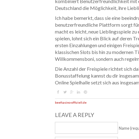
kombiniert Benutzerfreundlichkeit mit 
Deutschland die Möglichkeit, ihre Liebl
Ich habe bemerkt, dass sie eine beeindr
benutzerfreundliche Plattform sorgt fü
macht es leicht, neue Lieblingsspiele z
spielen, lohnt sich ein Blick auf deren
ersten Einzahlungen und einigen Freispie
klassischen Slots bis hin zu modernen T
Willkommensboni, sondern auch regelm
Die Anzahl der Freispiele richtet sich 
Bonusstaffelung kannst du dir insgesam
Online Spielhalle setzt sich aus insge
beefcasino-offiziell.de
LEAVE A REPLY
Name (requ