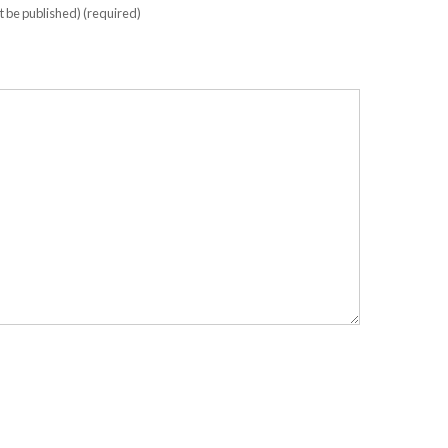
ot be published) (required)