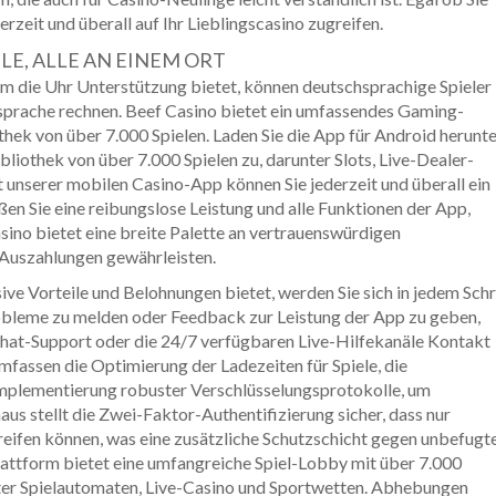
rzeit und überall auf Ihr Lieblingscasino zugreifen.
LE, ALLE AN EINEM ORT
m die Uhr Unterstützung bietet, können deutschsprachige Spieler
ersprache rechnen. Beef Casino bietet ein umfassendes Gaming-
thek von über 7.000 Spielen. Laden Sie die App für Android herunt
bliothek von über 7.000 Spielen zu, darunter Slots, Live-Dealer-
t unserer mobilen Casino-App können Sie jederzeit und überall ein
ßen Sie eine reibungslose Leistung und alle Funktionen der App,
asino bietet eine breite Palette an vertrauenswürdigen
d Auszahlungen gewährleisten.
e Vorteile und Belohnungen bietet, werden Sie sich in jedem Schr
obleme zu melden oder Feedback zur Leistung der App zu geben,
hat-Support oder die 24/7 verfügbaren Live-Hilfekanäle Kontakt
assen die Optimierung der Ladezeiten für Spiele, die
Implementierung robuster Verschlüsselungsprotokolle, um
us stellt die Zwei-Faktor-Authentifizierung sicher, dass nur
greifen können, was eine zusätzliche Schutzschicht gegen unbefugt
Plattform bietet eine umfangreiche Spiel-Lobby mit über 7.000
nter Spielautomaten, Live-Casino und Sportwetten. Abhebungen