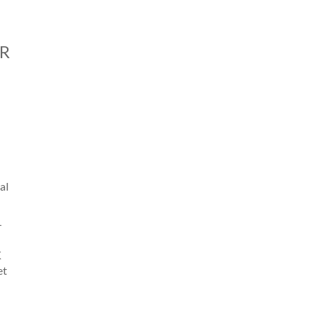
ÜR
al
-
K
et