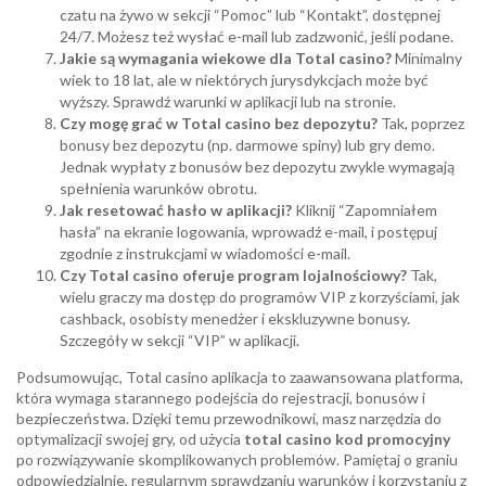
czatu na żywo w sekcji “Pomoc” lub “Kontakt”, dostępnej
24/7. Możesz też wysłać e-mail lub zadzwonić, jeśli podane.
Jakie są wymagania wiekowe dla Total casino?
Minimalny
wiek to 18 lat, ale w niektórych jurysdykcjach może być
wyższy. Sprawdź warunki w aplikacji lub na stronie.
Czy mogę grać w Total casino bez depozytu?
Tak, poprzez
bonusy bez depozytu (np. darmowe spiny) lub gry demo.
Jednak wypłaty z bonusów bez depozytu zwykle wymagają
spełnienia warunków obrotu.
Jak resetować hasło w aplikacji?
Kliknij “Zapomniałem
hasła” na ekranie logowania, wprowadź e-mail, i postępuj
zgodnie z instrukcjami w wiadomości e-mail.
Czy Total casino oferuje program lojalnościowy?
Tak,
wielu graczy ma dostęp do programów VIP z korzyściami, jak
cashback, osobisty menedżer i ekskluzywne bonusy.
Szczegóły w sekcji “VIP” w aplikacji.
Podsumowując, Total casino aplikacja to zaawansowana platforma,
która wymaga starannego podejścia do rejestracji, bonusów i
bezpieczeństwa. Dzięki temu przewodnikowi, masz narzędzia do
optymalizacji swojej gry, od użycia
total casino kod promocyjny
po rozwiązywanie skomplikowanych problemów. Pamiętaj o graniu
odpowiedzialnie, regularnym sprawdzaniu warunków i korzystaniu z