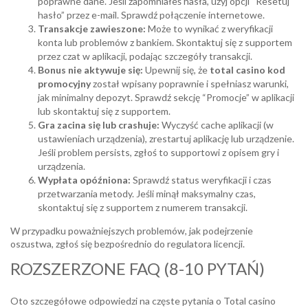
poprawne dane. Jeśli zapomniałeś hasła, użyj opcji “Resetuj
hasło” przez e-mail. Sprawdź połączenie internetowe.
Transakcje zawieszone:
Może to wynikać z weryfikacji
konta lub problemów z bankiem. Skontaktuj się z supportem
przez czat w aplikacji, podając szczegóły transakcji.
Bonus nie aktywuje się:
Upewnij się, że
total casino kod
promocyjny
został wpisany poprawnie i spełniasz warunki,
jak minimalny depozyt. Sprawdź sekcję “Promocje” w aplikacji
lub skontaktuj się z supportem.
Gra zacina się lub crashuje:
Wyczyść cache aplikacji (w
ustawieniach urządzenia), zrestartuj aplikację lub urządzenie.
Jeśli problem persists, zgłoś to supportowi z opisem gry i
urządzenia.
Wypłata opóźniona:
Sprawdź status weryfikacji i czas
przetwarzania metody. Jeśli minął maksymalny czas,
skontaktuj się z supportem z numerem transakcji.
W przypadku poważniejszych problemów, jak podejrzenie
oszustwa, zgłoś się bezpośrednio do regulatora licencji.
ROZSZERZONE FAQ (8-10 PYTAŃ)
Oto szczegółowe odpowiedzi na częste pytania o Total casino