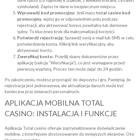
silne hasło (co najmniej 8 znaków, z wielkimi literami, cyframi i
symbolami). Zapisz te dane w bezpiecznym miejscu.
Wprowadź kod promocyjny:
Jeśli masz
total casino kod
promocyjny
, wpisz go w odpowiednim polu podczas
rejestracji, aby aktywować bonus powitalny lub darmowe
spiny. To kluczowy krok dla maksymalizacji korzyści.
Potwierdź rejestrację:
Sprawdź swój e-mail lub SMS w celu
potwierdzenia konta. Kliknij link weryfikacyjny, aby
aktywować konto.
Zweryfikuj konto:
Prześlij skany dokumentów przez
aplikację (sekcja “Weryfikacja”), co jest wymagane przed
pierwszą wypłatą. Proces ten może zająć do 24 godzin.
Po zakończeniu, możesz przystąpić do depozytu i gry. Pamiętaj, że
rejestracja jest jednorazowa, ale aktualizacja danych może być
konieczna przy zmianach personalnych.
APLIKACJA MOBILNA TOTAL
CASINO: INSTALACJA I FUNKCJE
Aplikacja Total casino oferuje zoptymalizowane doświadczenie
mobilne, z interfejsem dostosowanym do mniejszych ekranów. Oto
kluczowe aspekty: