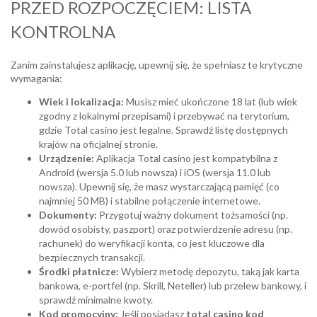
PRZED ROZPOCZĘCIEM: LISTA
KONTROLNA
Zanim zainstalujesz aplikację, upewnij się, że spełniasz te krytyczne
wymagania:
Wiek i lokalizacja:
Musisz mieć ukończone 18 lat (lub wiek
zgodny z lokalnymi przepisami) i przebywać na terytorium,
gdzie Total casino jest legalne. Sprawdź listę dostępnych
krajów na oficjalnej stronie.
Urządzenie:
Aplikacja Total casino jest kompatybilna z
Android (wersja 5.0 lub nowsza) i iOS (wersja 11.0 lub
nowsza). Upewnij się, że masz wystarczającą pamięć (co
najmniej 50 MB) i stabilne połączenie internetowe.
Dokumenty:
Przygotuj ważny dokument tożsamości (np.
dowód osobisty, paszport) oraz potwierdzenie adresu (np.
rachunek) do weryfikacji konta, co jest kluczowe dla
bezpiecznych transakcji.
Środki płatnicze:
Wybierz metodę depozytu, taką jak karta
bankowa, e-portfel (np. Skrill, Neteller) lub przelew bankowy, i
sprawdź minimalne kwoty.
Kod promocyjny:
Jeśli posiadasz
total casino kod