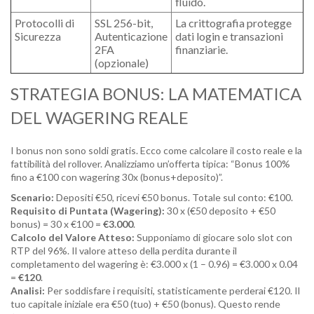
fluido.
Protocolli di
SSL 256-bit,
La crittografia protegge
Sicurezza
Autenticazione
dati login e transazioni
2FA
finanziarie.
(opzionale)
STRATEGIA BONUS: LA MATEMATICA
DEL WAGERING REALE
I bonus non sono soldi gratis. Ecco come calcolare il costo reale e la
fattibilità del rollover. Analizziamo un’offerta tipica: “Bonus 100%
fino a €100 con wagering 30x (bonus+deposito)”.
Scenario:
Depositi €50, ricevi €50 bonus. Totale sul conto: €100.
Requisito di Puntata (Wagering):
30 x (€50 deposito + €50
bonus) = 30 x €100 =
€3.000
.
Calcolo del Valore Atteso:
Supponiamo di giocare solo slot con
RTP del 96%. Il valore atteso della perdita durante il
completamento del wagering è: €3.000 x (1 – 0.96) = €3.000 x 0.04
=
€120
.
Analisi:
Per soddisfare i requisiti, statisticamente perderai €120. Il
tuo capitale iniziale era €50 (tuo) + €50 (bonus). Questo rende