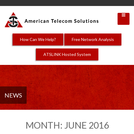
How Can We Help?
Free Network Analysis
ATSLINK Hosted System
NEWS
MONTH:
JUNE 2016