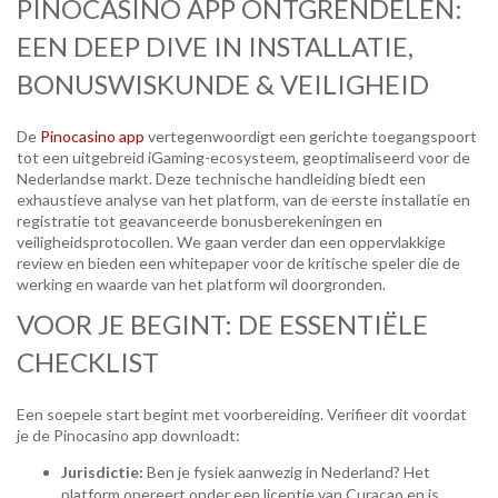
PINOCASINO APP ONTGRENDELEN:
EEN DEEP DIVE IN INSTALLATIE,
BONUSWISKUNDE & VEILIGHEID
De
Pinocasino app
vertegenwoordigt een gerichte toegangspoort
tot een uitgebreid iGaming-ecosysteem, geoptimaliseerd voor de
Nederlandse markt. Deze technische handleiding biedt een
exhaustieve analyse van het platform, van de eerste installatie en
registratie tot geavanceerde bonusberekeningen en
veiligheidsprotocollen. We gaan verder dan een oppervlakkige
review en bieden een whitepaper voor de kritische speler die de
werking en waarde van het platform wil doorgronden.
VOOR JE BEGINT: DE ESSENTIËLE
CHECKLIST
Een soepele start begint met voorbereiding. Verifieer dit voordat
je de Pinocasino app downloadt:
Jurisdictie:
Ben je fysiek aanwezig in Nederland? Het
platform opereert onder een licentie van Curaçao en is