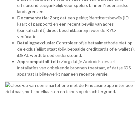
uitsluitend toegankelijk voor spelers binnen Nederlandse
landsgrenzen.
Documentatie:
Zorg dat een geldig identiteitsbewijs (ID-
kaart of paspoort) en een recent bewijs van adres
(bankafschrift) direct beschikbaar zijn voor de KYC-
verificatie.
Betalingsexclusie:
Controleer of je betaalmethode niet op
de exclusielijst staat (bijv. bepaalde creditcards of e-wallets).
iDEAL wordt breed ondersteund.
App-compatibiliteit:
Zorg dat je Android-toestel
installaties van onbekende bronnen toestaat, of dat je iOS-
apparaat is bijgewerkt naar een recente versie.